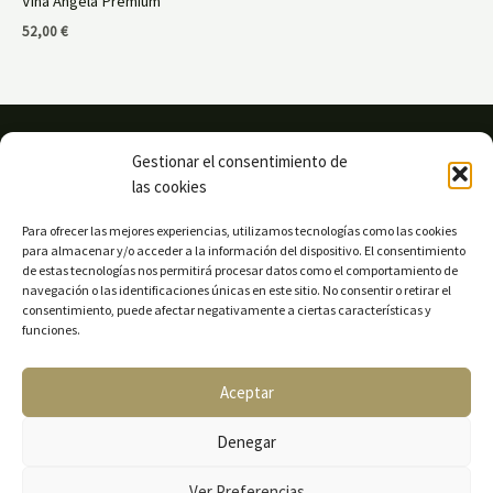
Viña Angela Premium
0
out
52,00
€
of
5
Gestionar el consentimiento de
las cookies
Para ofrecer las mejores experiencias, utilizamos tecnologías como las cookies
para almacenar y/o acceder a la información del dispositivo. El consentimiento
de estas tecnologías nos permitirá procesar datos como el comportamiento de
navegación o las identificaciones únicas en este sitio. No consentir o retirar el
consentimiento, puede afectar negativamente a ciertas características y
funciones.
Aceptar
Denegar
Sitemap
Ver Preferencias