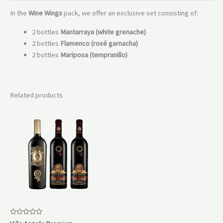
In the
Wine Wings
pack, we offer an exclusive set consisting of:
2 bottles
Mantarraya (white grenache)
2 bottles
Flamenco (rosé garnacha)
2 bottles
Mariposa (tempranillo)
Related products
Rated