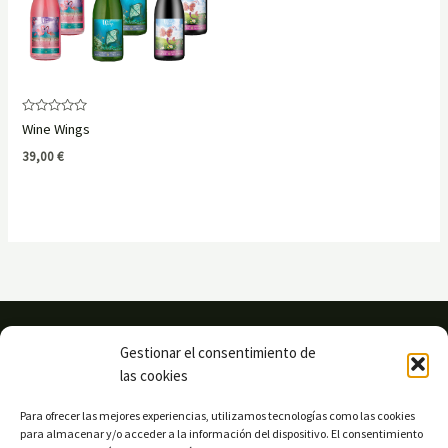
Rated
Wine Wings
0
out
39,00
€
of
5
Gestionar el consentimiento de
las cookies
Para ofrecer las mejores experiencias, utilizamos tecnologías como las cookies
para almacenar y/o acceder a la información del dispositivo. El consentimiento