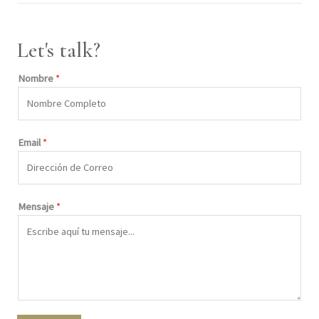
t
e
a
b
g
o
Let's talk?
r
o
a
k
Nombre
*
m
Email
*
Mensaje
*