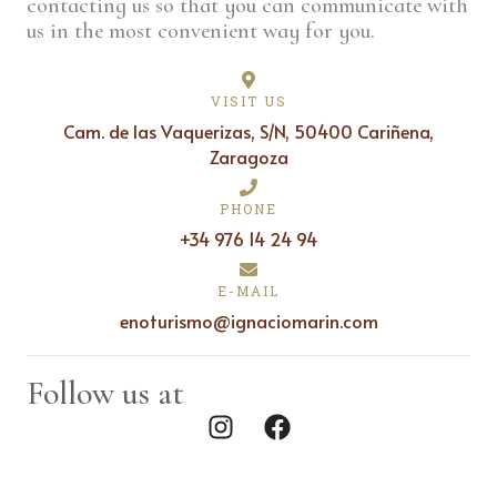
contacting us so that you can communicate with
us in the most convenient way for you.
VISIT US
Cam. de las Vaquerizas, S/N, 50400 Cariñena,
Zaragoza
PHONE
+34 976 14 24 94
E-MAIL
enoturismo@ignaciomarin.com
Follow us at
I
F
n
a
s
c