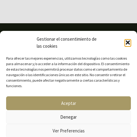
Gestionar el consentimiento de
las cookies
Para ofrecer las mejores experiencias, utilizamos tecnologías como las cookies
para almacenar y/o acceder a la información del dispositivo. El consentimiento
de estas tecnologías nos permitirá procesar datos como el comportamiento de
navegación o las identificaciones únicas en este sitio. No consentir o retirar el
consentimiento, puede afectar negativamente a ciertas características y
funciones.
Aceptar
Denegar
Sitemap
Ver Preferencias
© 2026 Bodegas Ignacio Marín.