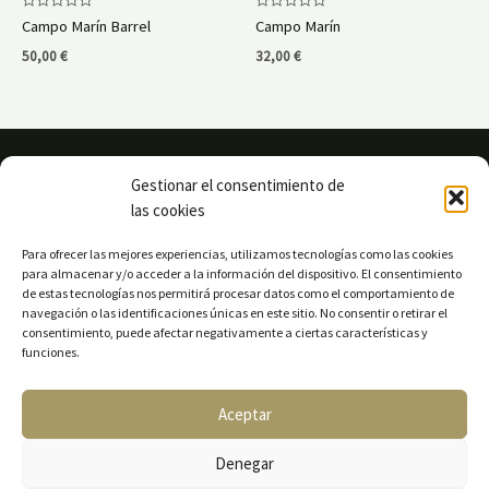
Rated
Rated
Campo Marín Barrel
Campo Marín
0
0
out
out
50,00
€
32,00
€
of
of
5
5
Gestionar el consentimiento de
las cookies
Para ofrecer las mejores experiencias, utilizamos tecnologías como las cookies
para almacenar y/o acceder a la información del dispositivo. El consentimiento
de estas tecnologías nos permitirá procesar datos como el comportamiento de
navegación o las identificaciones únicas en este sitio. No consentir o retirar el
consentimiento, puede afectar negativamente a ciertas características y
funciones.
Aceptar
Denegar
Sitemap