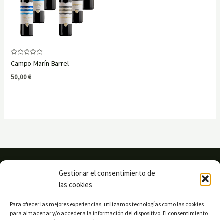
Rated
Campo Marín Barrel
0
out
50,00
€
of
5
Gestionar el consentimiento de
las cookies
Para ofrecer las mejores experiencias, utilizamos tecnologías como las cookies
para almacenar y/o acceder a la información del dispositivo. El consentimiento