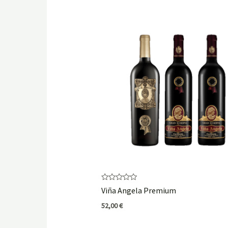
Rated
Viña Angela Premium
0
out
52,00
€
of
5