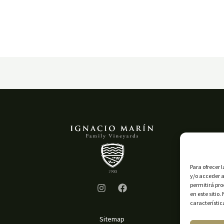
Para ofrecer 
y/o acceder a
permitirá pr
en este sitio
característic
Sitemap